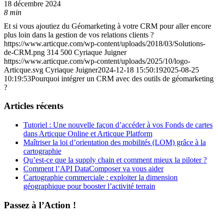
18 décembre 2024
8 min
Et si vous ajoutiez du Géomarketing à votre CRM pour aller encore
plus loin dans la gestion de vos relations clients ?
https://www.articque.com/wp-content/uploads/2018/03/Solutions-
de-CRM.png
314
500
Cyriaque Juigner
https://www.articque.com/wp-content/uploads/2025/10/logo-
Articque.svg
Cyriaque Juigner
2024-12-18 15:50:19
2025-08-25
10:19:53
Pourquoi intégrer un CRM avec des outils de géomarketing
?
Articles récents
Tutoriel : Une nouvelle façon d’accéder à vos Fonds de cartes
dans Articque Online et Articque Platform
Maîtriser la loi d’orientation des mobilités (LOM) grâce à la
cartographie
Qu’est-ce que la supply chain et comment mieux la piloter ?
Comment l’API DataComposer va vous aider
Cartographie commerciale : exploiter la dimension
géographique pour booster l’activité terrain
Passez à l’Action !