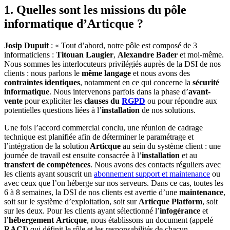
1. Quelles sont les missions du pôle
informatique d’Articque ?
Josip Dupuit
: « Tout d’abord, notre pôle est composé de 3
informaticiens :
Titouan Laugier
,
Alexandre Bader
et moi-même.
Nous sommes les interlocuteurs privilégiés auprès de la DSI de nos
clients : nous parlons le
même langage
et nous avons des
contraintes identiques
, notamment en ce qui concerne la
sécurité
informatique
. Nous intervenons parfois dans la phase d’
avant-
vente
pour expliciter les
clauses du
RGPD
ou pour répondre aux
potentielles questions liées à l’
installation
de nos solutions.
Une fois l’accord commercial conclu, une réunion de cadrage
technique est planifiée afin de déterminer le paramétrage et
l’intégration de la solution
Articque
au sein du système client : une
journée de travail est ensuite consacrée à l’
installation
et au
transfert de compétences
. Nous avons des contacts réguliers avec
les clients ayant souscrit un
abonnement support et maintenance
ou
avec ceux que l’on héberge sur nos serveurs. Dans ce cas, toutes les
6 à 8 semaines, la DSI de nos clients est avertie d’une
maintenance
,
soit sur le système d’exploitation, soit sur
Articque Platform
, soit
sur les deux. Pour les clients ayant sélectionné l’
infogérance
et
l’
hébergement
Articque
, nous établissons un document (appelé
RACI
) qui définit le rôle et les responsabilités de chacun