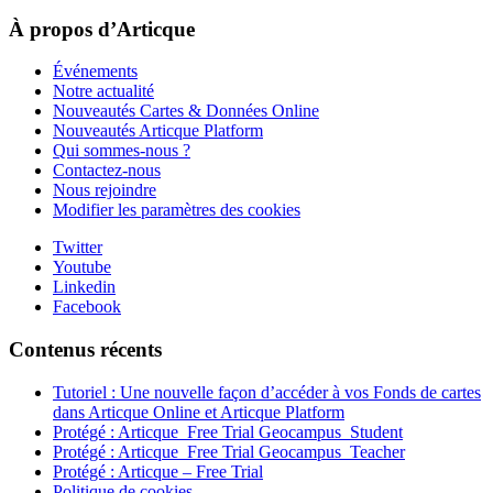
À propos d’Articque
Événements
Notre actualité
Nouveautés Cartes & Données Online
Nouveautés Articque Platform
Qui sommes-nous ?
Contactez-nous
Nous rejoindre
Modifier les paramètres des cookies
Twitter
Youtube
Linkedin
Facebook
Contenus récents
Tutoriel : Une nouvelle façon d’accéder à vos Fonds de cartes
dans Articque Online et Articque Platform
Protégé : Articque_Free Trial Geocampus_Student
Protégé : Articque_Free Trial Geocampus_Teacher
Protégé : Articque – Free Trial
Politique de cookies