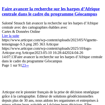
Faire avancer la recherche sur les harpes d’Afrique
centrale dans le cadre du programme Géocampus
Salomé Strauch fait avancer la recherche sur les harpes d’Afrique
centrale avec des cartographies établies avec
Cartes & Données Online
Lire la suite
https://www.articque.com/wp-content/uploads/2023/05/Vignette-
temoignage-S.S.png
285
363
Articque
https://www.articque.com/wp-content/uploads/2025/10/logo-
Articque.svg
Articque
2023-05-10 16:28:44
2024-04-26
14:07:13
Faire avancer la recherche sur les harpes d’Afrique centrale
dans le cadre du programme Géocampus
Page 1 sur 9
1
2
3
›
»
Articque est le pionnier français de la prise de décision stratégique
grâce à la cartographie. Editeur de solutions géodécisionnelles
depuis plus de 30 ans, nous aidons les organismes et entreprises à
mieux piloter leurs activités et à éclairer leurs décisions. Elles