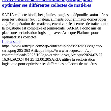
optimiser ses différentes collectes de matières
SARIA collecte biodéchets, huiles usagées et dépouilles animalières
pour les valoriser (ex : chaleur, aliments pour animaux domestiques,
…). Récupération des matières, envoi vers les centres de traitement :
la logistique est complexe et primordiale. SARIA a donc mis en
place une sectorisation logistique avec Articque Platform pour
optimiser ses collectes.
Lire la suite
https://www.articque.com/wp-content/uploads/2024/03/vignette-
saria.png
285
363
Articque
https://www.articque.com/wp-
content/uploads/2025/10/logo-Articque.svg
Articque
2024-03-27
16:04:59
2024-04-25 12:00:20
SARIA utilise la sectorisation
logistique pour optimiser ses différentes collectes de matières