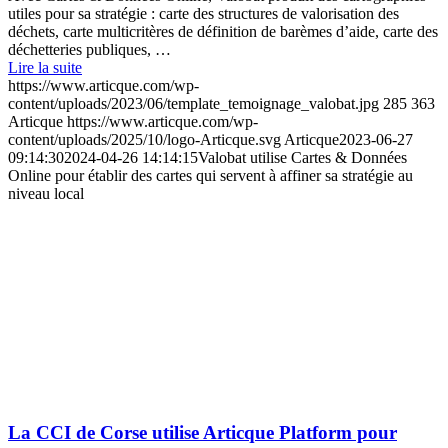
utiles pour sa stratégie : carte des structures de valorisation des
déchets, carte multicritères de définition de barèmes d’aide, carte des
déchetteries publiques, …
Lire la suite
https://www.articque.com/wp-
content/uploads/2023/06/template_temoignage_valobat.jpg
285
363
Articque
https://www.articque.com/wp-
content/uploads/2025/10/logo-Articque.svg
Articque
2023-06-27
09:14:30
2024-04-26 14:14:15
Valobat utilise Cartes & Données
Online pour établir des cartes qui servent à affiner sa stratégie au
niveau local
La CCI de Corse utilise Articque Platform pour