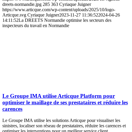
dreets-normandie.jpg
285
363
Cyriaque Juigner
https://www.articque.com/wp-content/uploads/2025/10/logo-
Articque.svg
Cyriaque Juigner
2023-11-27 11:36:52
2024-04-26
14:11:52
La DREETS Normandie optimise les secteurs des
inspecteurs du travail en Normandie
Le Groupe IMA utilise Articque Platform pour
optimiser le maillage de ses prestataires et réduire les
carences
Le Groupe IMA utilise les solutions Articque pour visualiser les
sinistres, localiser son réseau de prestataires, réduire les carences et
optimiser les interventions pour un meilleur service client.