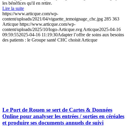
les bénéfices qu'il en retire.
Lire la suite
https://www.articque.com/wp-
content/uploads/2021/04/viguette_temoignage_chc.jpg
285
363
Articque
https://www.articque.com/wp-
content/uploads/2025/10/logo-Articque.svg
Articque
2025-04-16
09:59:55
2025-04-16 11:19:30
Adapter l’offre de soins aux besoins
des patients : le Groupe santé CHC choisit Articque
Le Port de Rouen se sert de Cartes & Données
Online pour analyser les entrées / sorties en céréales
et produire ses documents annuels de suivi