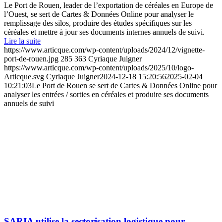
Le Port de Rouen, leader de l’exportation de céréales en Europe de
l’Ouest, se sert de Cartes & Données Online pour analyser le
remplissage des silos, produire des études spécifiques sur les
céréales et mettre à jour ses documents internes annuels de suivi.
Lire la suite
https://www.articque.com/wp-content/uploads/2024/12/vignette-
port-de-rouen.jpg
285
363
Cyriaque Juigner
https://www.articque.com/wp-content/uploads/2025/10/logo-
Articque.svg
Cyriaque Juigner
2024-12-18 15:20:56
2025-02-04
10:21:03
Le Port de Rouen se sert de Cartes & Données Online pour
analyser les entrées / sorties en céréales et produire ses documents
annuels de suivi
SARIA utilise la sectorisation logistique pour