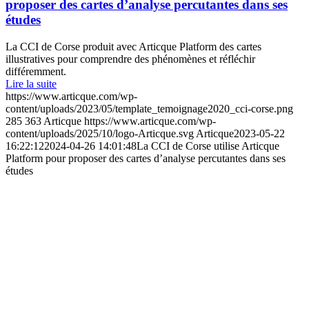
proposer des cartes d’analyse percutantes dans ses
études
La CCI de Corse produit avec Articque Platform des cartes
illustratives pour comprendre des phénomènes et réfléchir
différemment.
Lire la suite
https://www.articque.com/wp-
content/uploads/2023/05/template_temoignage2020_cci-corse.png
285
363
Articque
https://www.articque.com/wp-
content/uploads/2025/10/logo-Articque.svg
Articque
2023-05-22
16:22:12
2024-04-26 14:01:48
La CCI de Corse utilise Articque
Platform pour proposer des cartes d’analyse percutantes dans ses
études