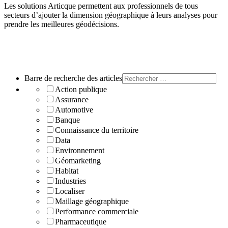
Les solutions Articque permettent aux professionnels de tous
secteurs d’ajouter la dimension géographique à leurs analyses pour
prendre les meilleures géodécisions.
Nos clients partagent leurs témoignages sur la plateforme Capterra.
En
Barre de recherche des articles
Action publique
Assurance
Automotive
Banque
Connaissance du territoire
Data
Environnement
Géomarketing
Habitat
Industries
Localiser
Maillage géographique
Performance commerciale
Pharmaceutique