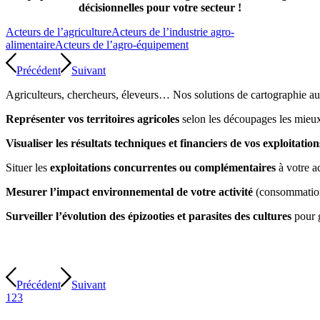
décisionnelles pour votre secteur !
Acteurs de l’agriculture
Acteurs de l’industrie agro-
alimentaire
Acteurs de l’agro-équipement
Précédent
Suivant
Agriculteurs, chercheurs, éleveurs… Nos solutions de cartographie aug
Représenter vos territoires agricoles
selon les découpages les mieux 
Visualiser les résultats techniques et financiers de vos exploitati
Situer les
exploitations concurrentes ou complémentaires
à votre ac
Mesurer l’impact environnemental de votre activité
(consommation 
Surveiller l’évolution des épizooties et parasites des cultures
pour g
Précédent
Suivant
1
2
3