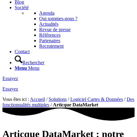
Blog
Société
Agenda
Qui sommes-nous ?
Actualités
Revue de presse
Références
Partenaires
Recrutement
Contact
Rechercher
Menu
Menu
Essayez
Essayez
Vous êtes ici :
Accueil
/
Solutions
/
Logiciel Cartes & Données
/
Des
fonctionnalités multiples
/
Articque DataMarket
Articque DataMarket : notre