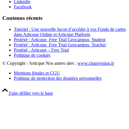
Linkedin
Facebook
Contenus récents
Tutoriel : Une nouvelle façon d’accéder à vos Fonds de cartes
dans Articque Online et Articque Platform
Protégé : Articque_Free Trial Geocampus_Student
Protégé : Articque_Free Trial Geocampus_Teacher
Protégé : Articque – Free Trial
Politique de cookies
© Copyright - Articque
Nos autres sites :
www.chapsvision.fr
Mentions légales et CGU
Politique de protection des données personnelles
Faire défiler vers le haut