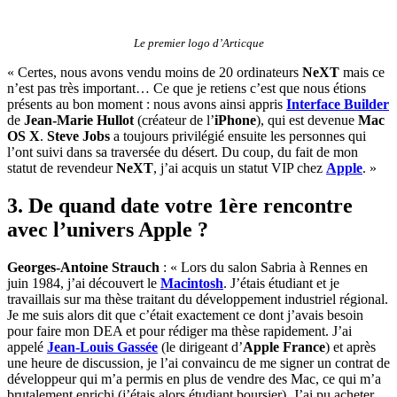
Le premier logo d’Articque
« Certes, nous avons vendu moins de 20 ordinateurs
NeXT
mais ce
n’est pas très important… Ce que je retiens c’est que nous étions
présents au bon moment : nous avons ainsi appris
Interface Builder
de
Jean-Marie Hullot
(créateur de l’
iPhone
), qui est devenue
Mac
OS X
.
Steve Jobs
a toujours privilégié ensuite les personnes qui
l’ont suivi dans sa traversée du désert. Du coup, du fait de mon
statut de revendeur
NeXT
, j’ai acquis un statut VIP chez
Apple
. »
3. De quand date votre 1ère rencontre
avec l’univers Apple ?
Georges-Antoine Strauch
: « Lors du salon Sabria à Rennes en
juin 1984, j’ai découvert le
Macintosh
. J’étais étudiant et je
travaillais sur ma thèse traitant du développement industriel régional.
Je me suis alors dit que c’était exactement ce dont j’avais besoin
pour faire mon DEA et pour rédiger ma thèse rapidement. J’ai
appelé
Jean-Louis Gassée
(le dirigeant d’
Apple France
) et après
une heure de discussion, je l’ai convaincu de me signer un contrat de
développeur qui m’a permis en plus de vendre des Mac, ce qui m’a
brutalement enrichi (j’étais alors étudiant boursier). J’ai pu acheter