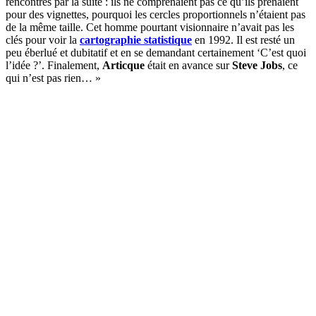
rencontrés par la suite : ils ne comprenaient pas ce qu’ils prenaient
pour des vignettes, pourquoi les cercles proportionnels n’étaient pas
de la même taille. Cet homme pourtant visionnaire n’avait pas les
clés pour voir la
cartographie statistique
en 1992. Il est resté un
peu éberlué et dubitatif et en se demandant certainement ‘C’est quoi
l’idée ?’. Finalement,
Articque
était en avance sur
Steve Jobs
, ce
qui n’est pas rien… »