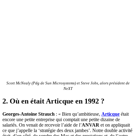
Scott McNealy (Pdg de Sun Microsystems) et Steve Jobs, alors président de
NeXT
2. Où en était Articque en 1992 ?
Georges-Antoine Strauch
: « Bien qu’ambitieuse,
Articque
était
encore une petite entreprise qui comptait une petite dizaine de
salariés. On venait de recevoir l’aide de l’
ANVAR
et on appliquait
ce que j’appelle la ‘stratégie des deux jambes’. Notre double activité
était, d’un côté, de vendre des Mac et des prestations et, de l’autre,