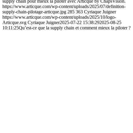
supply chain pour mieux la piloter avec Articque by ChapsVision.
https://www.articque.com/wp-content/uploads/2025/07/definition-
supply-chain-pilotage-articque.jpg
285
363
Cyriaque Juigner
https://www.articque.com/wp-content/uploads/2025/10/logo-
Articque.svg
Cyriaque Juigner
2025-07-22 15:38:29
2025-08-25
10:11:25
Qu’est-ce que la supply chain et comment mieux la piloter ?