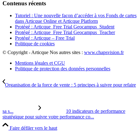
Contenus récents
Tutoriel : Une nouvelle façon d’accéder à vos Fonds de cartes
dans Articque Online et Articque Platform
Protégé : Articque_Free Trial Geocampus_Student
Protégé : Articque_Free Trial Geocampus_Teacher
Protégé : Articque – Free Trial
Politique de cookies
© Copyright - Articque
Nos autres sites :
www.chapsvision.fr
Mentions légales et CGU
Politique de protection des données personnelles
Organisation de la force de vente : 5 principes à suivre pour refaire
sa s...
10 indicateurs de performance
stratégique pour suivre votre performance co...
Faire défiler vers le haut