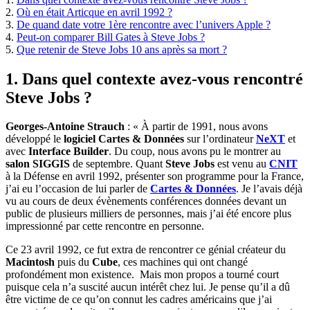
2.
Où en était Articque en avril 1992 ?
3.
De quand date votre 1ère rencontre avec l’univers Apple ?
4.
Peut-on comparer Bill Gates à Steve Jobs ?
5.
Que retenir de Steve Jobs 10 ans après sa mort ?
1. Dans quel contexte avez-vous rencontré
Steve Jobs ?
Georges-Antoine Strauch
: « À partir de 1991, nous avons
développé le
logiciel Cartes & Données
sur l’ordinateur
NeXT
et
avec
Interface Builder
. Du coup, nous avons pu le montrer au
salon SIGGIS
de septembre. Quant
Steve Jobs
est venu au
CNIT
à la Défense en avril 1992, présenter son programme pour la France,
j’ai eu l’occasion de lui parler de
Cartes & Données
. Je l’avais déjà
vu au cours de deux évènements conférences données devant un
public de plusieurs milliers de personnes, mais j’ai été encore plus
impressionné par cette rencontre en personne.
Ce 23 avril 1992, ce fut extra de rencontrer ce génial créateur du
Macintosh
puis du
Cube
, ces machines qui ont changé
profondément mon existence. Mais mon propos a tourné court
puisque cela n’a suscité aucun intérêt chez lui. Je pense qu’il a dû
être victime de ce qu’on connut les cadres américains que j’ai