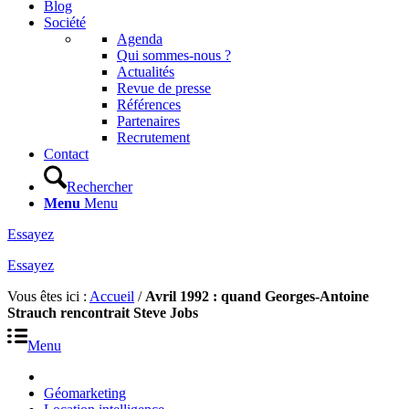
Blog
Société
Agenda
Qui sommes-nous ?
Actualités
Revue de presse
Références
Partenaires
Recrutement
Contact
Rechercher
Menu
Menu
Essayez
Essayez
Vous êtes ici :
Accueil
/
Avril 1992 : quand Georges-Antoine
Strauch rencontrait Steve Jobs
Menu
Géomarketing