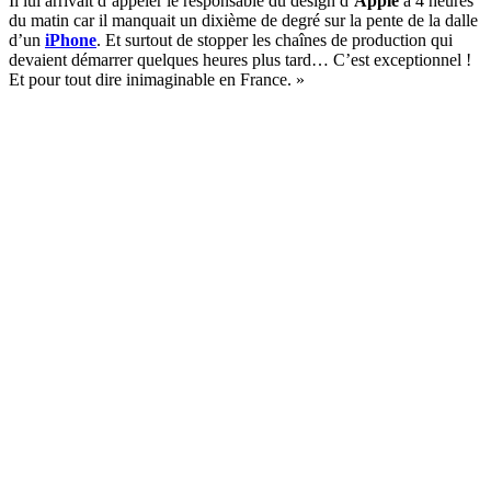
Il lui arrivait d’appeler le responsable du design d’
Apple
à 4 heures
du matin car il manquait un dixième de degré sur la pente de la dalle
d’un
iPhone
. Et surtout de stopper les chaînes de production qui
devaient démarrer quelques heures plus tard… C’est exceptionnel !
Et pour tout dire inimaginable en France. »