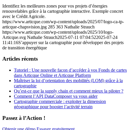
Identifiez les meilleures zones pour vos projets d’énergies
renouvelables grâce à la cartographie interactive. Exemple concret
avec le Crédit Agricole.
https://www.articque.com/wp-content/uploads/2025/07/logo-ca-tp-
articque-chapsvision.jpg
285
363
Nathalie Strauch
https://www.articque.com/wp-content/uploads/2025/10/logo-
Articque.svg
Nathalie Strauch
2025-07-11 07:04:52
2025-07-24
11:41:16
S’appuyer sur la cartographie pour développer des projets
de transition énergétique
Articles récents
Tutoriel : Une nouvelle façon d’accéder à vos Fonds de cartes
dans Articque Online et Articque Platform
Maîtriser la loi d’orientation des mobilités (LOM) grâce à la
cartographie
Qu’est-ce que la supply chain et comment mieux la piloter ?
Comment l’API DataComposer va vous aider
Cartographie commerciale : exploiter la dimension
géographique pour booster l’activité terrain
Passez à l’Action !
Obtenir une démo
Essayer gratuitement