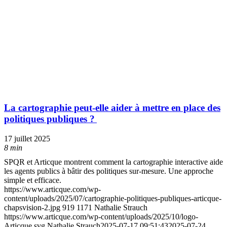
La cartographie peut-elle aider à mettre en place des
politiques publiques ?
17 juillet 2025
8 min
SPQR et Articque montrent comment la cartographie interactive aide
les agents publics à bâtir des politiques sur-mesure. Une approche
simple et efficace.
https://www.articque.com/wp-
content/uploads/2025/07/cartographie-politiques-publiques-articque-
chapsvision-2.jpg
919
1171
Nathalie Strauch
https://www.articque.com/wp-content/uploads/2025/10/logo-
Articque.svg
Nathalie Strauch
2025-07-17 09:51:43
2025-07-24