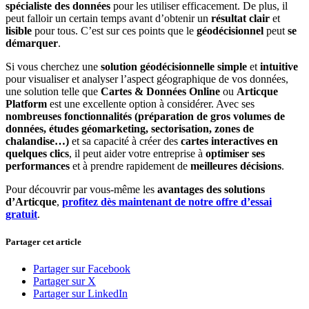
spécialiste des données
pour les utiliser efficacement. De plus, il
peut falloir un certain temps avant d’obtenir un
résultat clair
et
lisible
pour tous. C’est sur ces points que le
géodécisionnel
peut
se
démarquer
.
Si vous cherchez une
solution géodécisionnelle
simple
et
intuitive
pour visualiser et analyser l’aspect géographique de vos données,
une solution telle que
Cartes & Données Online
ou
Articque
Platform
est une excellente option à considérer. Avec ses
nombreuses fonctionnalités (préparation de gros volumes de
données, études géomarketing, sectorisation, zones de
chalandise…)
et sa capacité à créer des
cartes interactives
en
quelques clics
, il peut aider votre entreprise à
optimiser ses
performances
et à prendre rapidement de
meilleures décisions
.
Pour découvrir par vous-même les
avantages des solutions
d’Articque
,
profitez dès maintenant de notre offre d’essai
gratuit
.
Partager cet article
Partager sur Facebook
Partager sur X
Partager sur LinkedIn