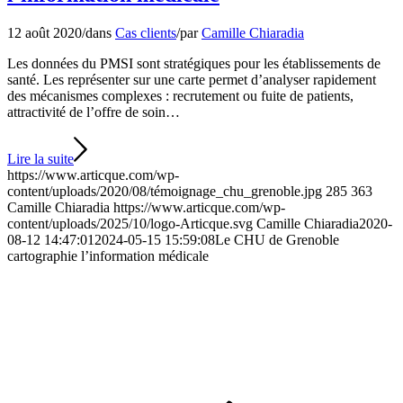
12 août 2020
/
dans
Cas clients
/
par
Camille Chiaradia
Les données du PMSI sont stratégiques pour les établissements de
santé. Les représenter sur une carte permet d’analyser rapidement
des mécanismes complexes : recrutement ou fuite de patients,
attractivité de l’offre de soin…
Lire la suite
https://www.articque.com/wp-
content/uploads/2020/08/témoignage_chu_grenoble.jpg
285
363
Camille Chiaradia
https://www.articque.com/wp-
content/uploads/2025/10/logo-Articque.svg
Camille Chiaradia
2020-
08-12 14:47:01
2024-05-15 15:59:08
Le CHU de Grenoble
cartographie l’information médicale