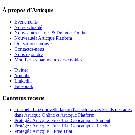
À propos d’Articque
Événements
Notre actualité
Nouveautés Cartes & Données Online
Nouveautés Articque Platform
Qui sommes-nous ?
Contactez-nous
Nous rejoindre
Modifier les paramètres des cookies
Twitter
Youtube
Linkedin
Facebook
Contenus récents
Tutoriel : Une nouvelle façon d’accéder à vos Fonds de cartes
dans Articque Online et Articque Platform
Protégé : Articque_Free Trial Geocampus_Student
Protégé : Articque_Free Trial Geocampus_Teacher
Protégé : Articque – Free Trial