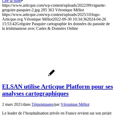
Lire la suite
https://www.articque.com/wp-content/uploads/2022/09/vignette-
gregoire-pasquier-2.jpg
285
363
Véronique Méliot
https://www.articque.com/wp-content/uploads/2025/10/logo-
Articque.svg
Véronique Méliot
2022-09-30 10:34:36
2024-04-26
15:53:42
Grégoire Pasquier cartographie les données du parasite de
la leishmaniose avec Cartes & Données Online
ELSAN utilise Articque Platform pour ses
analyses cartographiques
2 mars 2021
/
dans
Témoignages
/
par
Véronique Méliot
Le leader de l’hospitalisation privée en France revient sur son projet