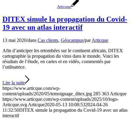
Articque
DITEX simule la propagation du Covid-
19 avec un atlas interactif
13 mai 2020
/
dans
Cas clients
,
Géocampus
/
par
Articque
Afin d’anticiper les retombées sur le continent africain, DITEX
cartographie la propagation du virus dans le monde. Voici les
résultats de l’étude, en cartes et en vidéo, commentés par
l’utilisatrice.
Lire la suite
https://www.articque.com/wp-
content/uploads/2020/05/temoignage_ditex.jpg
285
363
Articque
https://www.articque.com/wp-content/uploads/2025/10/logo-
Articque.svg
Articque
2020-05-13 10:08:53
2024-04-26
11:32:50
DITEX simule la propagation du Covid-19 avec un atlas
interactif