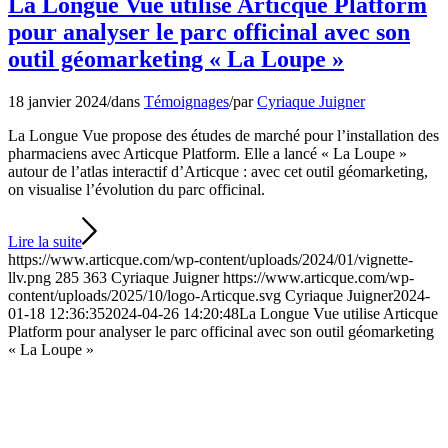
La Longue Vue utilise Articque Platform
pour analyser le parc officinal avec son
outil géomarketing « La Loupe »
18 janvier 2024
/
dans
Témoignages
/
par
Cyriaque Juigner
La Longue Vue propose des études de marché pour l’installation des
pharmaciens avec Articque Platform. Elle a lancé « La Loupe »
autour de l’atlas interactif d’Articque : avec cet outil géomarketing,
on visualise l’évolution du parc officinal.
Lire la suite
https://www.articque.com/wp-content/uploads/2024/01/vignette-
llv.png
285
363
Cyriaque Juigner
https://www.articque.com/wp-
content/uploads/2025/10/logo-Articque.svg
Cyriaque Juigner
2024-
01-18 12:36:35
2024-04-26 14:20:48
La Longue Vue utilise Articque
Platform pour analyser le parc officinal avec son outil géomarketing
« La Loupe »