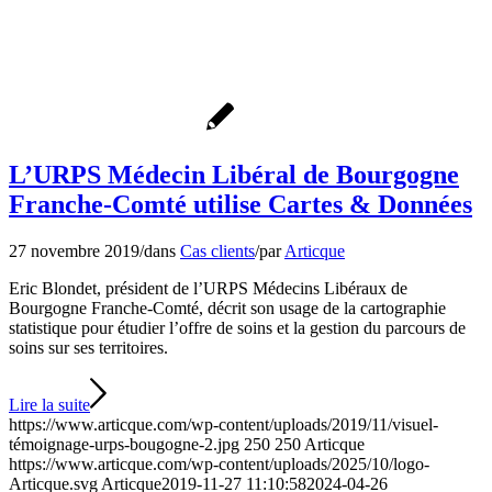
L’URPS Médecin Libéral de Bourgogne
Franche-Comté utilise Cartes & Données
27 novembre 2019
/
dans
Cas clients
/
par
Articque
Eric Blondet, président de l’URPS Médecins Libéraux de
Bourgogne Franche-Comté, décrit son usage de la cartographie
statistique pour étudier l’offre de soins et la gestion du parcours de
soins sur ses territoires.
Lire la suite
https://www.articque.com/wp-content/uploads/2019/11/visuel-
témoignage-urps-bougogne-2.jpg
250
250
Articque
https://www.articque.com/wp-content/uploads/2025/10/logo-
Articque.svg
Articque
2019-11-27 11:10:58
2024-04-26