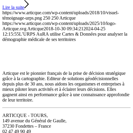
Lire la suite
https://www.articque.com/wp-content/uploads/2018/10/visuel-
témoignage-urps.png
250
250
Articque
https://www.articque.com/wp-content/uploads/2025/10/logo-
Articque.svg
Articque
2018-10-30 09:34:21
2024-04-25
12:15:55
L’URPS AuRA utilise Cartes & Données pour analyser la
démographie médicale de ses territoires
Articque est le pionnier français de la prise de décision stratégique
grâce à la cartographie. Editeur de solutions géodécisionnelles
depuis plus de 30 ans, nous aidons les organismes et entreprises à
mieux piloter leurs activités et à éclairer leurs décisions. Elles
gagnent ainsi en performance grâce à une connaissance approfondie
de leur territoire.
ARTICQUE - TOURS,
149 avenue du Général de Gaulle,
37230 Fondettes – France
02 47 49 90 49