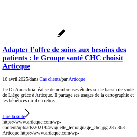
Adapter l’offre de soins aux besoins des
patients : le Groupe santé CHC choisit
Articque
16 avril 2025
/
dans
Cas clients
/
par
Articque
Le Dr Aouachria réalise de nombreuses études sur le bassin de santé
de Liège grâce à Articque. Il partage ses usages de la cartographie et
les bénéfices qu’il en retire.
Lire la suite
https://www.articque.com/wp-
content/uploads/2021/04/viguette_temoignage_chc.jpg
285
363
Articque
https://www.articque.com/wp-