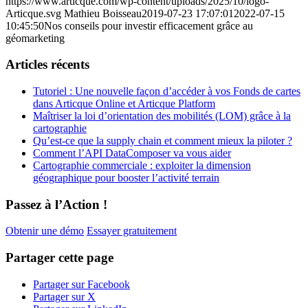
https://www.articque.com/wp-content/uploads/2025/10/logo-
Articque.svg
Mathieu Boisseau
2019-07-23 17:07:01
2022-07-15
10:45:50
Nos conseils pour investir efficacement grâce au
géomarketing
Articles récents
Tutoriel : Une nouvelle façon d’accéder à vos Fonds de cartes
dans Articque Online et Articque Platform
Maîtriser la loi d’orientation des mobilités (LOM) grâce à la
cartographie
Qu’est-ce que la supply chain et comment mieux la piloter ?
Comment l’API DataComposer va vous aider
Cartographie commerciale : exploiter la dimension
géographique pour booster l’activité terrain
Passez à l’Action !
Obtenir une démo
Essayer gratuitement
Partager cette page
Partager sur Facebook
Partager sur X