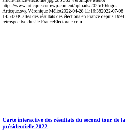
article-france-electorale.jpg
285
363
Véronique Méliot
https://www.articque.com/wp-content/uploads/2025/10/logo-
Articque.svg
Véronique Méliot
2022-04-28 11:16:38
2022-07-08
14:53:03
Cartes des résultats des élections en France depuis 1994 :
rétrospective du site FranceElectorale.com
Carte interactive des résultats du second tour de la
présidentielle 2022