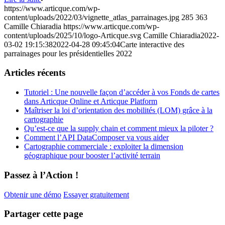
https://www.articque.com/wp-
content/uploads/2022/03/vignette_atlas_parrainages.jpg
285
363
Camille Chiaradia
https://www.articque.com/wp-
content/uploads/2025/10/logo-Articque.svg
Camille Chiaradia
2022-
03-02 19:15:38
2022-04-28 09:45:04
Carte interactive des
parrainages pour les présidentielles 2022
Articles récents
Tutoriel : Une nouvelle façon d’accéder à vos Fonds de cartes
dans Articque Online et Articque Platform
Maîtriser la loi d’orientation des mobilités (LOM) grâce à la
cartographie
Qu’est-ce que la supply chain et comment mieux la piloter ?
Comment l’API DataComposer va vous aider
Cartographie commerciale : exploiter la dimension
géographique pour booster l’activité terrain
Passez à l’Action !
Obtenir une démo
Essayer gratuitement
Partager cette page