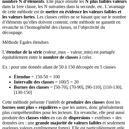
nombre N d’éléments
. Elle place ensuite les
N plus faibles valeurs
dans la 1ere classe, les N suivantes dans la seconde, etc. L’avantage
de cette méthode est de
mettre en évidence les valeurs faibles et
les valeurs fortes
. Les classes créées ne se basant que sur le nombre
d’éléments qu’elles doivent contenir, cette méthode ne garantit en
revanche ni l’homogénéité des classes, ni l’objectivité du
découpage.
Méthode Egales étendues
L’
étendue de la série
(valeur_max – valeur_min) est partagée
équitablement entre le
nombre de classes
à créer.
Ex : pour une donnée allant de 50 à 150 découpée en 5 classes
Étendue
= 150-50 = 100
Intervalle des classes
= 100/5 = 20
Bornes des classes
= [50-70], [70-90], [90-110], [110-130],
[130-150]
Cette méthode présente l’intérêt de
produire des classe
s dont les
bornes sont plus « régulières »
que les autres, donc généralement
plus compréhensibles pour les lecteurs. En revanche, elle peut aussi
produire des
classes vides
en cas de
dispersions
« extrêmes » des
données (ex : une
grande majorité de valeurs faibles
et seulement
quelques valeurs extrêmement fortes). Elle est particulièrement utile