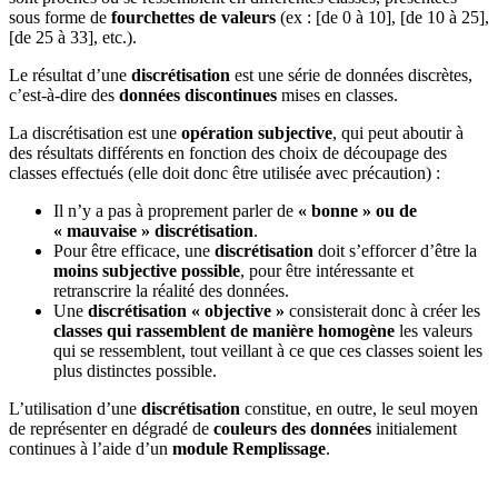
sous forme de
fourchettes de valeurs
(ex : [de 0 à 10], [de 10 à 25],
[de 25 à 33], etc.).
Le résultat d’une
discrétisation
est une série de données discrètes,
c’est-à-dire des
données discontinues
mises en classes.
La discrétisation est une
opération subjective
, qui peut aboutir à
des résultats différents en fonction des choix de découpage des
classes effectués (elle doit donc être utilisée avec précaution) :
Il n’y a pas à proprement parler de
« bonne » ou de
« mauvaise » discrétisation
.
Pour être efficace, une
discrétisation
doit s’efforcer d’être la
moins subjective possible
, pour être intéressante et
retranscrire la réalité des données.
Une
discrétisation « objective »
consisterait donc à créer les
classes qui rassemblent de manière homogène
les valeurs
qui se ressemblent, tout veillant à ce que ces classes soient les
plus distinctes possible.
L’utilisation d’une
discrétisation
constitue, en outre, le seul moyen
de représenter en dégradé de
couleurs des données
initialement
continues à l’aide d’un
module Remplissage
.