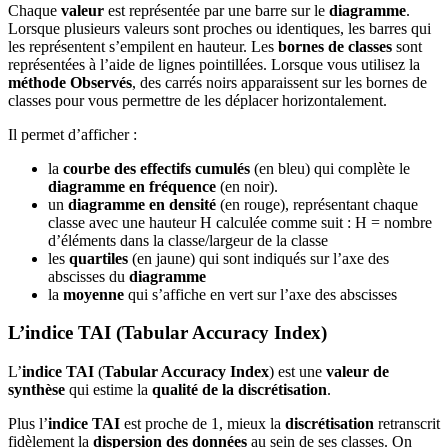
Chaque
valeur
est représentée par une barre sur le
diagramme
.
Lorsque plusieurs valeurs sont proches ou identiques, les barres qui
les représentent s’empilent en hauteur. Les
bornes de classes
sont
représentées à l’aide de lignes pointillées. Lorsque vous utilisez la
méthode Observés
, des carrés noirs apparaissent sur les bornes de
classes pour vous permettre de les déplacer horizontalement.
Il permet d’afficher :
la
courbe des effectifs cumulés
(en bleu) qui complète le
diagramme en fréquence
(en noir).
un
diagramme en densité
(en rouge), représentant chaque
classe avec une hauteur H calculée comme suit : H = nombre
d’éléments dans la classe/largeur de la classe
les
quartiles
(en jaune) qui sont indiqués sur l’axe des
abscisses du
diagramme
la
moyenne
qui s’affiche en vert sur l’axe des abscisses
L’indice TAI (Tabular Accuracy Index)
L’
indice TAI
(
Tabular Accuracy Index
) est une
valeur de
synthèse
qui estime la
qualité de la discrétisation
.
Plus l’
indice TAI
est proche de 1, mieux la
discrétisation
retranscrit
fidèlement la
dispersion des données
au sein de ses classes. On