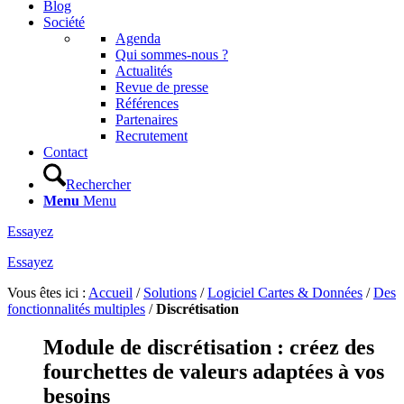
Blog
Société
Agenda
Qui sommes-nous ?
Actualités
Revue de presse
Références
Partenaires
Recrutement
Contact
Rechercher
Menu
Menu
Essayez
Essayez
Vous êtes ici :
Accueil
/
Solutions
/
Logiciel Cartes & Données
/
Des
fonctionnalités multiples
/
Discrétisation
Module de discrétisation : créez des
fourchettes de valeurs adaptées à vos
besoins