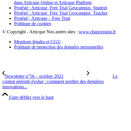
dans Articque Online et Articque Platform
Protégé : Articque_Free Trial Geocampus_Student
Protégé : Articque_Free Trial Geocampus_Teacher
Protégé : Articque – Free Trial
Politique de cookies
© Copyright - Articque
Nos autres sites :
www.chapsvision.fr
Mentions légales et CGU
Politique de protection des données personnelles
Newsletter n°56 – octobre 2021
Le
contrat sérénité évolue : comment profiter des dernières
innovations...
Faire défiler vers le haut