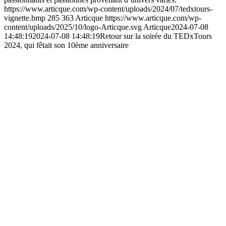
https://www.articque.com/wp-content/uploads/2024/07/tedxtours-
vignette.bmp
285
363
Articque
https://www.articque.com/wp-
content/uploads/2025/10/logo-Articque.svg
Articque
2024-07-08
14:48:19
2024-07-08 14:48:19
Retour sur la soirée du TEDxTours
2024, qui fêtait son 10ème anniversaire