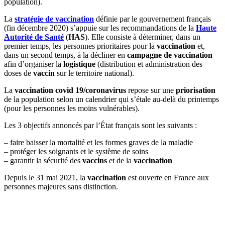
population).
La
stratégie de vaccination
définie par le gouvernement français
(fin décembre 2020) s’appuie sur les recommandations de la
Haute
Autorité de Santé
(
HAS
). Elle consiste à déterminer, dans un
premier temps, les personnes prioritaires pour la
vaccination
et,
dans un second temps, à la décliner en
campagne de vaccination
afin d’organiser la
logistique
(distribution et administration des
doses de
vaccin
sur le territoire national).
La
vaccination
covid 19/coronavirus
repose sur une
priorisation
de la population selon un calendrier qui s’étale au-delà du printemps
(pour les personnes les moins vulnérables).
Les 3 objectifs annoncés par l’État français sont les suivants :
– faire baisser la mortalité et les formes graves de la maladie
– protéger les soignants et le système de soins
– garantir la sécurité des
vaccins
et de la
vaccination
Depuis le 31 mai 2021, la
vaccination
est ouverte en France aux
personnes majeures sans distinction.
« La réduction des inégalités territoriales passe par
la refonte de notre système de santé »