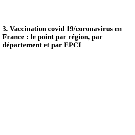
>> Retrouvez
l’interview
d’Emmanuel Vigneron,
géographe spécialiste de la santé en France
3. Vaccination covid 19/coronavirus en
France : le point par région, par
département et par EPCI