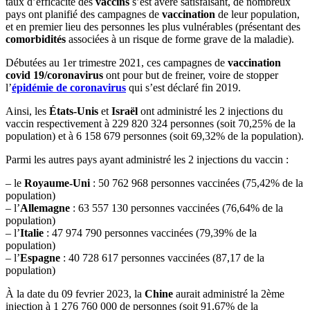
taux d’efficacité des
vaccins
s’est avéré satisfaisant, de nombreux
pays ont planifié des campagnes de
vaccination
de leur population,
et en premier lieu des personnes les plus vulnérables (présentant des
comorbidités
associées à un risque de forme grave de la maladie).
Débutées au 1er trimestre 2021, ces campagnes de
vaccination
covid 19/coronavirus
ont pour but de freiner, voire de stopper
l’
épidémie de coronavirus
qui s’est déclaré fin 2019.
Ainsi, les
États-Unis
et
Israël
ont administré les 2 injections du
vaccin respectivement à 229 820 324 personnes (soit 70,25% de la
population) et à 6 158 679 personnes (soit 69,32% de la population).
Parmi les autres pays ayant administré les 2 injections du vaccin :
– le
Royaume-Uni
: 50 762 968 personnes vaccinées (75,42% de la
population)
– l’
Allemagne
: 63 557 130 personnes vaccinées (76,64% de la
population)
– l’
Italie
: 47 974 790 personnes vaccinées (79,39% de la
population)
– l’
Espagne
: 40 728 617 personnes vaccinées (87,17 de la
population)
À la date du 09 fevrier 2023, la
Chine
aurait administré la 2ème
injection à 1 276 760 000 de personnes (soit 91,67% de la