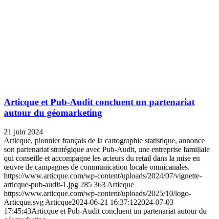
Articque et Pub-Audit concluent un partenariat
autour du géomarketing
21 juin 2024
Articque, pionnier français de la cartographie statistique, annonce
son partenariat stratégique avec Pub-Audit, une entreprise familiale
qui conseille et accompagne les acteurs du retail dans la mise en
œuvre de campagnes de communication locale omnicanales.
https://www.articque.com/wp-content/uploads/2024/07/vignette-
articque-pub-audit-1.jpg
285
363
Articque
https://www.articque.com/wp-content/uploads/2025/10/logo-
Articque.svg
Articque
2024-06-21 16:37:12
2024-07-03
17:45:43
Articque et Pub-Audit concluent un partenariat autour du