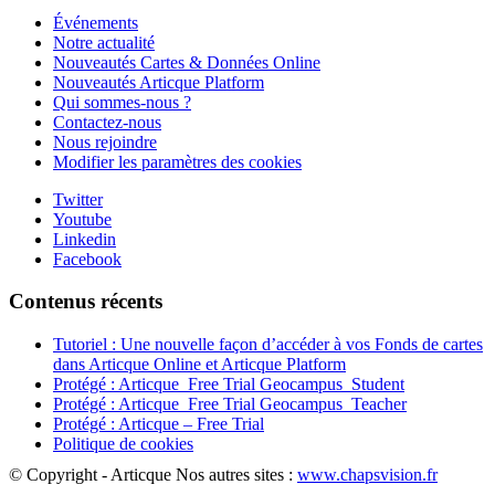
Événements
Notre actualité
Nouveautés Cartes & Données Online
Nouveautés Articque Platform
Qui sommes-nous ?
Contactez-nous
Nous rejoindre
Modifier les paramètres des cookies
Twitter
Youtube
Linkedin
Facebook
Contenus récents
Tutoriel : Une nouvelle façon d’accéder à vos Fonds de cartes
dans Articque Online et Articque Platform
Protégé : Articque_Free Trial Geocampus_Student
Protégé : Articque_Free Trial Geocampus_Teacher
Protégé : Articque – Free Trial
Politique de cookies
© Copyright - Articque
Nos autres sites :
www.chapsvision.fr