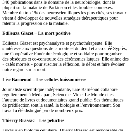
340 publications dans le domaine de la neurobiologie, dont la
plupart sur la maladie de Parkinson et les troubles connexes.
Membre du top 1% des neuroscientifiques les plus cités, ses travaux
visent à développer de nouvelles stratégies thérapeutiques pour
ralentir la progression de la maladie.
Edileuza Glazet – La mort positive
Edileuza Glazet est psychanalyste et psychothérapeute. Elle
s’intéresse aux questions de la morte et du deuil et a co-créé Syprès,
une Coopérative Funéraire écologique et solidaire pour organiser
des obsèques et co-construire des cérémonies laïques. Elle anime des
« cafés mortels » pour susciter la réflexion, le débat et faire évoluer
notre regard sur la mort.
Lise Barnéoud – Les cellules buissonnières
Journaliste scientifique indépendante, Lise Barnéoud collabore
régulièrement à Médiapart, Science et Vie et Le Monde et est
l’auteure de livres et documentaires grand public. Ses thématiques
de prédilection sont la santé, la biologie et l’environnement. Son
travail a été distingué par de nombreux prix.
Thierry Brassac – Les peluches
Docteur en biologie cellulaire, Thierry Brassac est responsable du