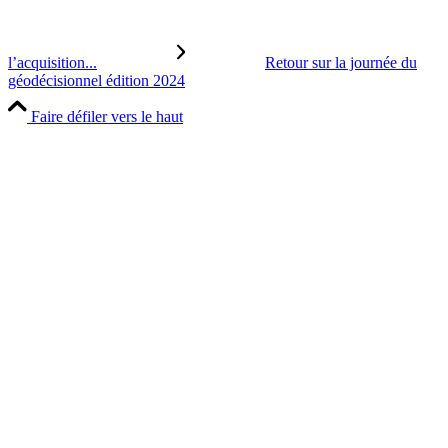
l’acquisition...
Retour sur la journée du
géodécisionnel édition 2024
Faire défiler vers le haut