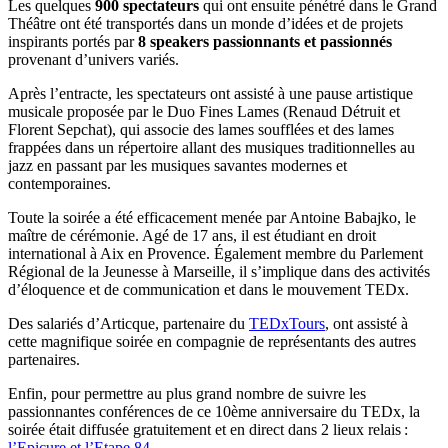
Les quelques
900 spectateurs
qui ont ensuite pénétré dans le Grand
Théâtre ont été transportés dans un monde d’idées et de projets
inspirants portés par
8 speakers passionnants et passionnés
provenant d’univers variés.
Après l’entracte, les spectateurs ont assisté à une pause artistique
musicale proposée par le Duo Fines Lames (Renaud Détruit et
Florent Sepchat), qui associe des lames soufflées et des lames
frappées dans un répertoire allant des musiques traditionnelles au
jazz en passant par les musiques savantes modernes et
contemporaines.
Toute la soirée a été efficacement menée par Antoine Babajko, le
maître de cérémonie. Agé de 17 ans, il est étudiant en droit
international à Aix en Provence. Également membre du Parlement
Régional de la Jeunesse à Marseille, il s’implique dans des activités
d’éloquence et de communication et dans le mouvement TEDx.
Des salariés d’Articque, partenaire du
TEDxTours
, ont assisté à
cette magnifique soirée en compagnie de représentants des autres
partenaires.
Enfin, pour permettre au plus grand nombre de suivre les
passionnantes conférences de ce 10ème anniversaire du TEDx, la
soirée était diffusée gratuitement et en direct dans 2 lieux relais :
l’Epicure et l’Etape 84