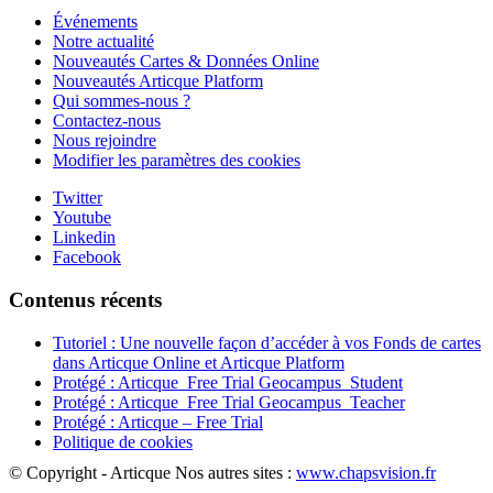
Événements
Notre actualité
Nouveautés Cartes & Données Online
Nouveautés Articque Platform
Qui sommes-nous ?
Contactez-nous
Nous rejoindre
Modifier les paramètres des cookies
Twitter
Youtube
Linkedin
Facebook
Contenus récents
Tutoriel : Une nouvelle façon d’accéder à vos Fonds de cartes
dans Articque Online et Articque Platform
Protégé : Articque_Free Trial Geocampus_Student
Protégé : Articque_Free Trial Geocampus_Teacher
Protégé : Articque – Free Trial
Politique de cookies
© Copyright - Articque
Nos autres sites :
www.chapsvision.fr