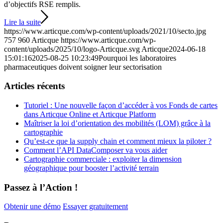
d’objectifs RSE remplis.
Lire la suite
https://www.articque.com/wp-content/uploads/2021/10/secto.jpg
757
960
Articque
https://www.articque.com/wp-
content/uploads/2025/10/logo-Articque.svg
Articque
2024-06-18
15:01:16
2025-08-25 10:23:49
Pourquoi les laboratoires
pharmaceutiques doivent soigner leur sectorisation
Articles récents
Tutoriel : Une nouvelle façon d’accéder à vos Fonds de cartes
dans Articque Online et Articque Platform
Maîtriser la loi d’orientation des mobilités (LOM) grâce à la
cartographie
Qu’est-ce que la supply chain et comment mieux la piloter ?
Comment l’API DataComposer va vous aider
Cartographie commerciale : exploiter la dimension
géographique pour booster l’activité terrain
Passez à l’Action !
Obtenir une démo
Essayer gratuitement