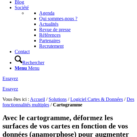
Blog
Société
Agenda
Qui sommes-nous ?
Actualités
Revue de presse
Références
Partenaires
Recrutement
Contact
Rechercher
Menu
Menu
Essayez
Essayez
Vous êtes ici :
Accueil
/
Solutions
/
Logiciel Cartes & Données
/
Des
fonctionnalités multiples
/
Cartogramme
Avec le cartogramme, déformez les
surfaces de vos cartes en fonction de vos
données (anamorphose) pour augmenter