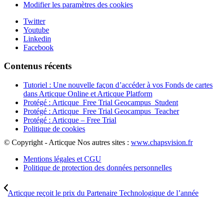
Modifier les paramètres des cookies
Twitter
Youtube
Linkedin
Facebook
Contenus récents
Tutoriel : Une nouvelle façon d’accéder à vos Fonds de cartes
dans Articque Online et Articque Platform
Protégé : Articque_Free Trial Geocampus_Student
Protégé : Articque_Free Trial Geocampus_Teacher
Protégé : Articque – Free Trial
Politique de cookies
© Copyright - Articque
Nos autres sites :
www.chapsvision.fr
Mentions légales et CGU
Politique de protection des données personnelles
Articque reçoit le prix du Partenaire Technologique de l’année