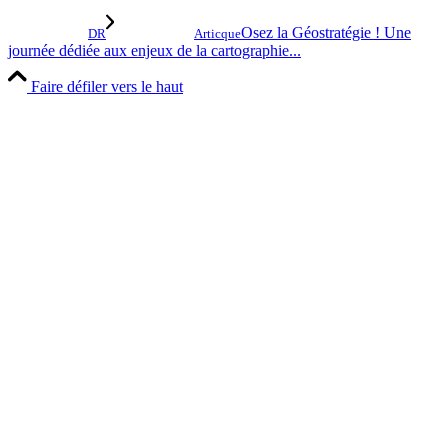
Osez la Géostratégie ! Une
DR
Articque
journée dédiée aux enjeux de la cartographie...
Faire défiler vers le haut