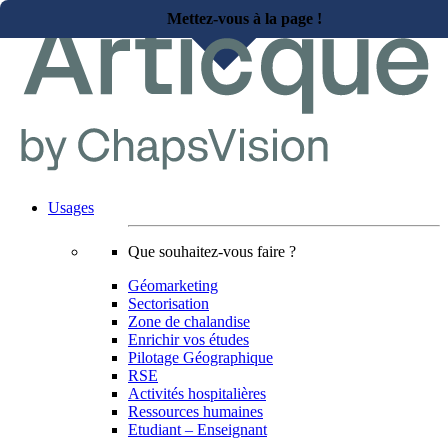
Mettez-vous à la page !
Usages
Que souhaitez-vous faire ?
Géomarketing
Sectorisation
Zone de chalandise
Enrichir vos études
Pilotage Géographique
RSE
Activités hospitalières
Ressources humaines
Etudiant – Enseignant