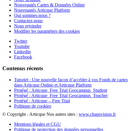
Nouveautés Cartes & Données Online
Nouveautés Articque Platform
Qui sommes-nous ?
Contactez-nous
Nous rejoindre
Modifier les paramètres des cookies
Twitter
Youtube
Linkedin
Facebook
Contenus récents
Tutoriel : Une nouvelle façon d’accéder à vos Fonds de cartes
dans Articque Online et Articque Platform
Protégé : Articque_Free Trial Geocampus_Student
Protégé : Articque_Free Trial Geocampus_Teacher
Protégé : Articque – Free Trial
Politique de cookies
© Copyright - Articque
Nos autres sites :
www.chapsvision.fr
Mentions légales et CGU
Politique de protection des données personnelles