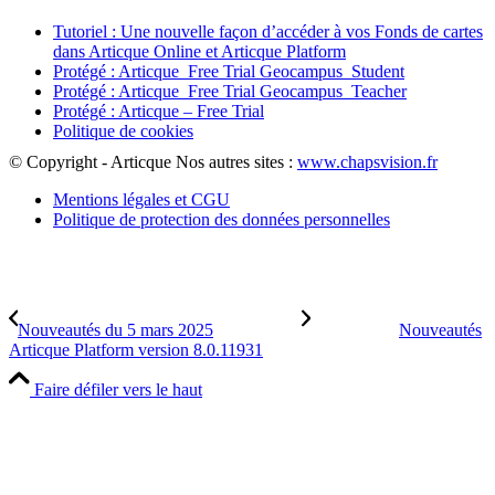
Tutoriel : Une nouvelle façon d’accéder à vos Fonds de cartes
dans Articque Online et Articque Platform
Protégé : Articque_Free Trial Geocampus_Student
Protégé : Articque_Free Trial Geocampus_Teacher
Protégé : Articque – Free Trial
Politique de cookies
© Copyright - Articque
Nos autres sites :
www.chapsvision.fr
Mentions légales et CGU
Politique de protection des données personnelles
Nouveautés du 5 mars 2025
Nouveautés
Articque Platform version 8.0.11931
Faire défiler vers le haut