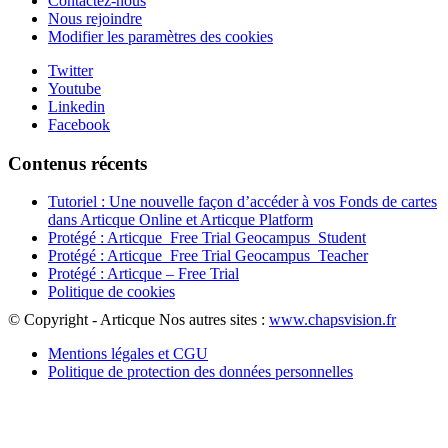
Contactez-nous
Nous rejoindre
Modifier les paramètres des cookies
Twitter
Youtube
Linkedin
Facebook
Contenus récents
Tutoriel : Une nouvelle façon d’accéder à vos Fonds de cartes
dans Articque Online et Articque Platform
Protégé : Articque_Free Trial Geocampus_Student
Protégé : Articque_Free Trial Geocampus_Teacher
Protégé : Articque – Free Trial
Politique de cookies
© Copyright - Articque
Nos autres sites :
www.chapsvision.fr
Mentions légales et CGU
Politique de protection des données personnelles