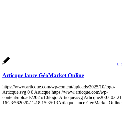
DR
Articque lance GéoMarket Online
https://www.articque.com/wp-content/uploads/2025/10/logo-
Articque.svg
0
0
Articque
https://www.articque.com/wp-
content/uploads/2025/10/logo-Articque.svg
Articque
2007-03-21
16:23:56
2020-11-18 15:35:13
Articque lance GéoMarket Online