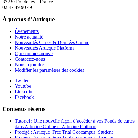
37230 Fondettes – France
02 47 49 90 49
À propos d’Articque
Événements
Notre actualité
Nouveautés Cartes & Données Online
Nouveautés Articque Platform
Qui sommes-nous ?
Contactez-nous
Nous rejoindre
Modifier les paramètres des cookies
Twitter
Youtube
Linkedin
Facebook
Contenus récents
Tutoriel : Une nouvelle façon d’accéder à vos Fonds de cartes
dans Articque Online et Articque Platform
Protégé : Articque_Free Trial Geocampus_Student
Protégé : Articque_Free Trial Geocampus_Teacher