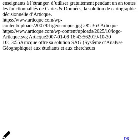
enseignants à l’étranger, d’utiliser gratuitement pendant un an toutes
les fonctionnalités de Cartes & Données, la solution de cartographie
décisionnelle d’Articque.
https://www.articque.com/wp-
content/uploads/2007/01/geocampus.jpg
285
363
Articque
https://www.articque.com/wp-content/uploads/2025/10/logo-
Articque.svg
Articque
2007-01-08 16:43:56
2019-10-30
10:13:55
Articque offre sa solution SAG (Système d’Analyse
Géographique) aux étudiants et aux chercheurs
DR