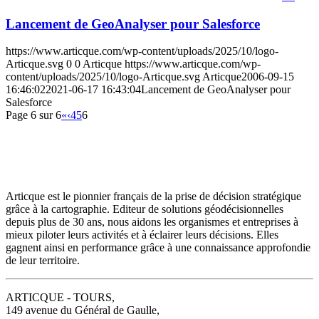
Lancement de GeoAnalyser pour Salesforce
https://www.articque.com/wp-content/uploads/2025/10/logo-
Articque.svg
0
0
Articque
https://www.articque.com/wp-
content/uploads/2025/10/logo-Articque.svg
Articque
2006-09-15
16:46:02
2021-06-17 16:43:04
Lancement de GeoAnalyser pour
Salesforce
Page 6 sur 6
«
‹
4
5
6
Articque est le pionnier français de la prise de décision stratégique
grâce à la cartographie. Editeur de solutions géodécisionnelles
depuis plus de 30 ans, nous aidons les organismes et entreprises à
mieux piloter leurs activités et à éclairer leurs décisions. Elles
gagnent ainsi en performance grâce à une connaissance approfondie
de leur territoire.
ARTICQUE - TOURS,
149 avenue du Général de Gaulle,