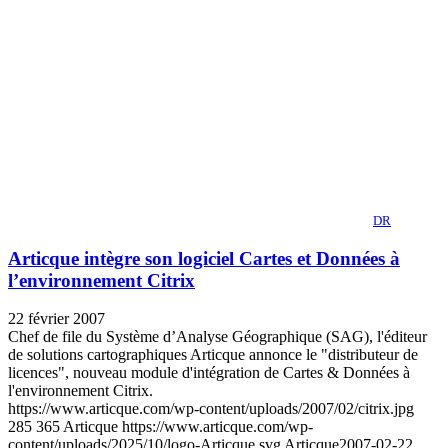
DR
Articque intègre son logiciel Cartes et Données à
l’environnement Citrix
22 février 2007
Chef de file du Système d’Analyse Géographique (SAG), l'éditeur
de solutions cartographiques Articque annonce le "distributeur de
licences", nouveau module d'intégration de Cartes & Données à
l'environnement Citrix.
https://www.articque.com/wp-content/uploads/2007/02/citrix.jpg
285
365
Articque
https://www.articque.com/wp-
content/uploads/2025/10/logo-Articque.svg
Articque
2007-02-22