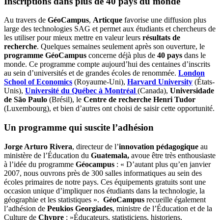
Inscriptions dans plus de 40 pays du monde
Au travers de
GéoCampus
,
Articque
favorise une diffusion plus
large des technologies SAG et permet aux étudiants et chercheurs de
les utiliser pour mieux mettre en valeur leurs
résultats de
recherche
. Quelques semaines seulement après son ouverture, le
programme GéoCampus
concerne déjà plus de
40 pays
dans le
monde. Ce programme compte aujourd’hui des centaines d’inscrits
au sein d’universités et de grandes écoles de renommée.
London
School of Economics
(Royaume-Uni),
Harvard University
(États-
Unis),
Université du Québec à Montréal
(Canada),
Universidade
de São Paulo
(Brésil), le
Centre de recherche Henri Tudor
(Luxembourg), et bien d’autres ont choisi de saisir cette opportunité.
Un programme qui suscite l’adhésion
Jorge Arturo Rivera
, directeur de l’
innovation pédagogique
au
ministère de l’Éducation du
Guatemala,
avoue être très enthousiaste
à l’idée du programme
Géocampus
: « D’autant plus qu’en janvier
2007, nous ouvrons près de 300 salles informatiques au sein des
écoles primaires de notre pays. Ces équipements gratuits sont une
occasion unique d’impliquer nos étudiants dans la technologie, la
géographie et les statistiques ».
GéoCampus
recueille également
l’adhésion de
Peukios Georgiades
, ministre de l’Éducation et de la
Culture de
Chypre
: »Éducateurs, statisticiens, historiens,