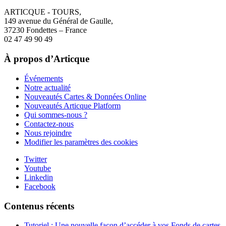
ARTICQUE - TOURS,
149 avenue du Général de Gaulle,
37230 Fondettes – France
02 47 49 90 49
À propos d’Articque
Événements
Notre actualité
Nouveautés Cartes & Données Online
Nouveautés Articque Platform
Qui sommes-nous ?
Contactez-nous
Nous rejoindre
Modifier les paramètres des cookies
Twitter
Youtube
Linkedin
Facebook
Contenus récents
Tutoriel : Une nouvelle façon d’accéder à vos Fonds de cartes