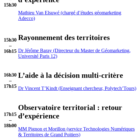
15h30
Mathieu Van Elsuwé (chargé d’études géomarketing
Adecco)
Rayonnement des territoires
15h30
–
Dr Jérôme Baray (Directeur du Master de Géomarketing,
16h15
Université Paris 12)
L’aide à la décision multi-critère
16h30
–
17h15
Dr Vincent T’Kindt (Enseignant chercheur, Polytech’Tours)
Observatoire territorial : retour
17h15
d’expérience
–
18h00
MM Pignon et Morillon (service Technologies Numériques
& Territoires de Grand Poitiers)