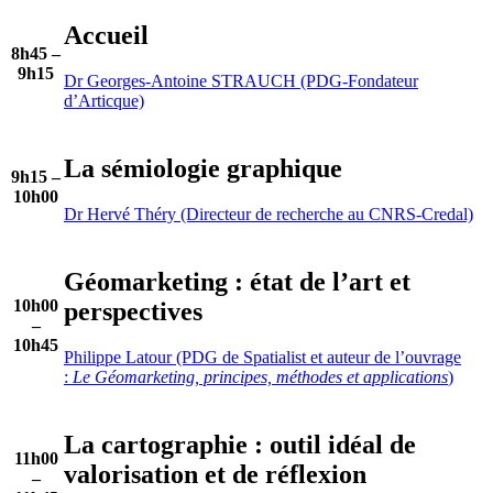
Accueil
8h45 –
9h15
Dr Georges-Antoine STRAUCH (PDG-Fondateur
d’Articque)
La sémiologie graphique
9h15 –
10h00
Dr Hervé Théry (Directeur de recherche au CNRS-Credal)
Géomarketing : état de l’art et
10h00
perspectives
–
10h45
Philippe Latour (PDG de Spatialist et auteur de l’ouvrage
:
Le Géomarketing, principes, méthodes et applications
)
La cartographie : outil idéal de
11h00
valorisation et de réflexion
–