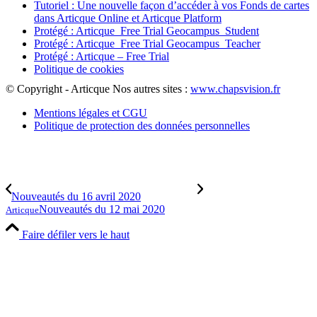
Tutoriel : Une nouvelle façon d’accéder à vos Fonds de cartes
dans Articque Online et Articque Platform
Protégé : Articque_Free Trial Geocampus_Student
Protégé : Articque_Free Trial Geocampus_Teacher
Protégé : Articque – Free Trial
Politique de cookies
© Copyright - Articque
Nos autres sites :
www.chapsvision.fr
Mentions légales et CGU
Politique de protection des données personnelles
Nouveautés du 16 avril 2020
Nouveautés du 12 mai 2020
Articque
Faire défiler vers le haut