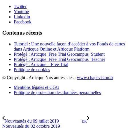
Twitter
Youtube
Linkedin
Facebook
Contenus récents
Tutoriel : Une nouvelle façon d’accéder à vos Fonds de cartes
dans Articque Online et Articque Platform
Protégé : Articque_Free Trial Geocampus_Student
Protégé : Articque_Free Trial Geocampus_Teacher
Protégé : Articque – Free Trial
Politique de cookies
© Copyright - Articque
Nos autres sites :
www.chapsvision.fr
Mentions légales et CGU
Politique de protection des données personnelles
Nouveautés du 09 juillet 2019
DR
Nouveautés du 02 octobre 2019