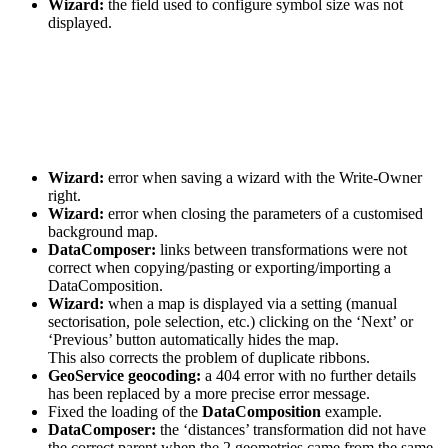
Wizard:
the field used to configure symbol size was not
displayed.
Wizard:
error when saving a wizard with the Write-Owner
right.
Wizard:
error when closing the parameters of a customised
background map.
DataComposer:
links between transformations were not
correct when copying/pasting or exporting/importing a
DataComposition.
Wizard:
when a map is displayed via a setting (manual
sectorisation, pole selection, etc.) clicking on the ‘Next’ or
‘Previous’ button automatically hides the map.
This also corrects the problem of duplicate ribbons.
GeoService geocoding:
a 404 error with no further details
has been replaced by a more precise error message.
Fixed the loading of the
DataComposition
example.
DataComposer:
the ‘distances’ transformation did not have
the correct parent when the 2 geometries came from the same