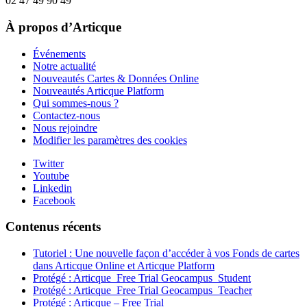
02 47 49 90 49
À propos d’Articque
Événements
Notre actualité
Nouveautés Cartes & Données Online
Nouveautés Articque Platform
Qui sommes-nous ?
Contactez-nous
Nous rejoindre
Modifier les paramètres des cookies
Twitter
Youtube
Linkedin
Facebook
Contenus récents
Tutoriel : Une nouvelle façon d’accéder à vos Fonds de cartes
dans Articque Online et Articque Platform
Protégé : Articque_Free Trial Geocampus_Student
Protégé : Articque_Free Trial Geocampus_Teacher
Protégé : Articque – Free Trial