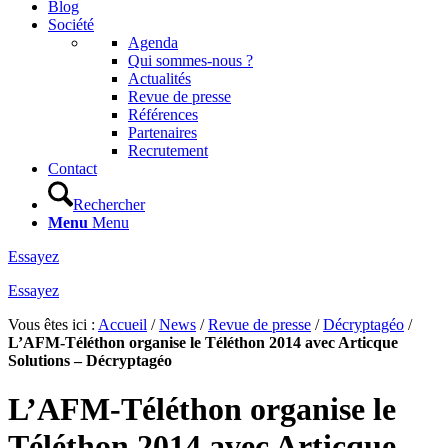
Blog
Société
Agenda
Qui sommes-nous ?
Actualités
Revue de presse
Références
Partenaires
Recrutement
Contact
Rechercher
Menu
Menu
Essayez
Essayez
Vous êtes ici :
Accueil
/
News
/
Revue de presse
/
Décryptagéo
/
L’AFM-Téléthon organise le Téléthon 2014 avec Articque
Solutions – Décryptagéo
L’AFM-Téléthon organise le
Téléthon 2014 avec Articque