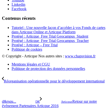
Youtube
Linkedin
Facebook
Contenus récents
Tutoriel : Une nouvelle façon d’accéder à vos Fonds de cartes
dans Articque Online et Articque Platform
Protégé : Articque_Free Trial Geocampus_Student
Protégé : Articque_Free Trial Geocampus_Teacher
Protégé : Articque – Free Trial
Politique de cookies
© Copyright - Articque
Nos autres sites :
www.chapsvision.fr
Mentions légales et CGU
Politique de protection des données personnelles
Réorganisation opérationnelle pour le développement international
d&rsqu...
Retour sur notre
DR
Articque
événement Partenaires Articque 2016