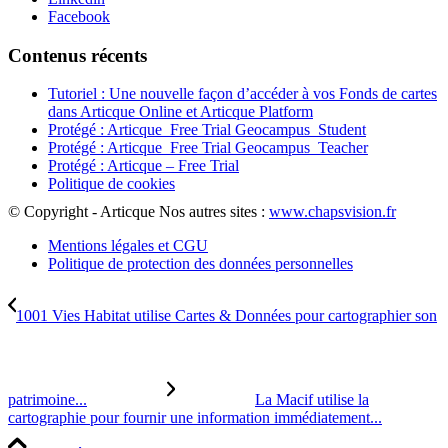
Facebook
Contenus récents
Tutoriel : Une nouvelle façon d’accéder à vos Fonds de cartes
dans Articque Online et Articque Platform
Protégé : Articque_Free Trial Geocampus_Student
Protégé : Articque_Free Trial Geocampus_Teacher
Protégé : Articque – Free Trial
Politique de cookies
© Copyright - Articque
Nos autres sites :
www.chapsvision.fr
Mentions légales et CGU
Politique de protection des données personnelles
1001 Vies Habitat utilise Cartes & Données pour cartographier son
patrimoine...
La Macif utilise la
cartographie pour fournir une information immédiatement...