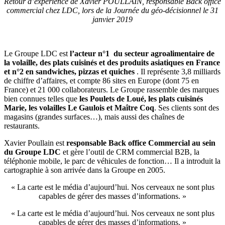
Retour d’expérience de Xavier POULLAIN, responsable Back office
commercial chez LDC, lors de la Journée du géo-décisionnel le 31
janvier 2019
Le Groupe LDC est
l’acteur n°1 du secteur agroalimentaire de
la volaille, des plats cuisinés et des produits asiatiques en France
et n°2 en sandwiches, pizzas et quiches
. Il représente 3,8 milliards
de chiffre d’affaires, et compte 86 sites en Europe (dont 75 en
France) et 21 000 collaborateurs. Le Groupe rassemble des marques
bien connues telles que
les Poulets de Loué, les plats cuisinés
Marie, les volailles Le Gaulois et Maître Coq
. Ses clients sont des
magasins (grandes surfaces…), mais aussi des chaînes de
restaurants.
Xavier Poullain est
responsable Back office Commercial au sein
du Groupe LDC
et gère l’outil de CRM commercial B2B, la
téléphonie mobile, le parc de véhicules de fonction… Il a introduit la
cartographie à son arrivée dans la Groupe en 2005.
« La carte est le média d’aujourd’hui. Nos cerveaux ne sont plus
capables de gérer des masses d’informations. »
« La carte est le média d’aujourd’hui. Nos cerveaux ne sont plus
capables de gérer des masses d’informations. »