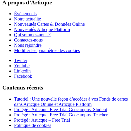
À propos d’Articque
Événements
Notre actualité
Nouveautés Cartes & Données Online
Nouveautés Articque Platform
Qui sommes-nous ?
Contactez-nous
Nous rejoindre
Modifier les paramètres des cookies
Twitter
Youtube
Linkedin
Facebook
Contenus récents
Tutoriel : Une nouvelle façon d’accéder à vos Fonds de cartes
dans Articque Online et Articque Platform
Protégé : Articque_Free Trial Geocampus_Student
Protégé : Articque_Free Trial Geocampus_Teacher
Protégé : Articque – Free Trial
Politique de cookies