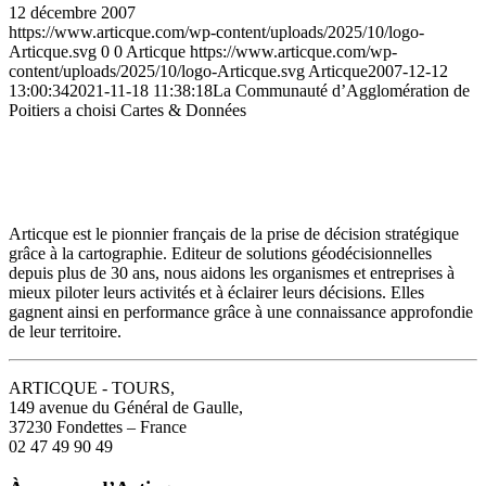
12 décembre 2007
https://www.articque.com/wp-content/uploads/2025/10/logo-
Articque.svg
0
0
Articque
https://www.articque.com/wp-
content/uploads/2025/10/logo-Articque.svg
Articque
2007-12-12
13:00:34
2021-11-18 11:38:18
La Communauté d’Agglomération de
Poitiers a choisi Cartes & Données
Articque est le pionnier français de la prise de décision stratégique
grâce à la cartographie. Editeur de solutions géodécisionnelles
depuis plus de 30 ans, nous aidons les organismes et entreprises à
mieux piloter leurs activités et à éclairer leurs décisions. Elles
gagnent ainsi en performance grâce à une connaissance approfondie
de leur territoire.
ARTICQUE - TOURS,
149 avenue du Général de Gaulle,
37230 Fondettes – France
02 47 49 90 49