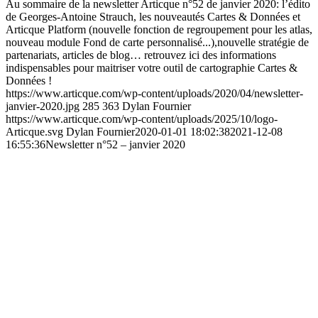
Au sommaire de la newsletter Articque n°52 de janvier 2020: l’édito
de Georges-Antoine Strauch, les nouveautés Cartes & Données et
Articque Platform (nouvelle fonction de regroupement pour les atlas,
nouveau module Fond de carte personnalisé...),nouvelle stratégie de
partenariats, articles de blog… retrouvez ici des informations
indispensables pour maitriser votre outil de cartographie Cartes &
Données !
https://www.articque.com/wp-content/uploads/2020/04/newsletter-
janvier-2020.jpg
285
363
Dylan Fournier
https://www.articque.com/wp-content/uploads/2025/10/logo-
Articque.svg
Dylan Fournier
2020-01-01 18:02:38
2021-12-08
16:55:36
Newsletter n°52 – janvier 2020