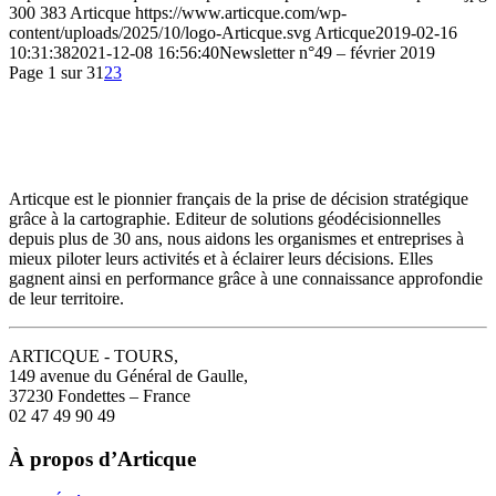
300
383
Articque
https://www.articque.com/wp-
content/uploads/2025/10/logo-Articque.svg
Articque
2019-02-16
10:31:38
2021-12-08 16:56:40
Newsletter n°49 – février 2019
Page 1 sur 3
1
2
3
Articque est le pionnier français de la prise de décision stratégique
grâce à la cartographie. Editeur de solutions géodécisionnelles
depuis plus de 30 ans, nous aidons les organismes et entreprises à
mieux piloter leurs activités et à éclairer leurs décisions. Elles
gagnent ainsi en performance grâce à une connaissance approfondie
de leur territoire.
ARTICQUE - TOURS,
149 avenue du Général de Gaulle,
37230 Fondettes – France
02 47 49 90 49
À propos d’Articque