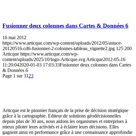
Fusionner deux colonnes dans Cartes & Données 6
16 mai 2012
https://www.articque.com/wp-content/uploads/2012/05/astuce-
20120516-cd6-fusionner-2-colonnes-tableau_vignette2.jpg
125
200
Articque
https://www.articque.com/wp-
content/uploads/2025/10/logo-Articque.svg
Articque
2012-05-16
11:20:04
2020-01-03 17:03:33
Fusionner deux colonnes dans Cartes
& Données 6
Page 1 sur 3
1
2
3
Articque est le pionnier français de la prise de décision stratégique
grâce à la cartographie. Editeur de solutions géodécisionnelles
depuis plus de 30 ans, nous aidons les organismes et entreprises à
mieux piloter leurs activités et à éclairer leurs décisions. Elles
gagnent ainsi en performance grâce à une connaissance approfondie