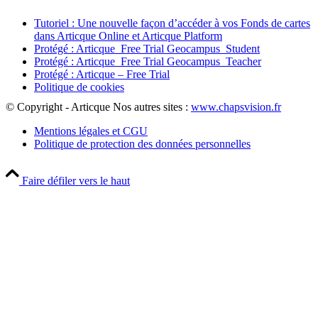
Tutoriel : Une nouvelle façon d’accéder à vos Fonds de cartes
dans Articque Online et Articque Platform
Protégé : Articque_Free Trial Geocampus_Student
Protégé : Articque_Free Trial Geocampus_Teacher
Protégé : Articque – Free Trial
Politique de cookies
© Copyright - Articque
Nos autres sites :
www.chapsvision.fr
Mentions légales et CGU
Politique de protection des données personnelles
Faire défiler vers le haut