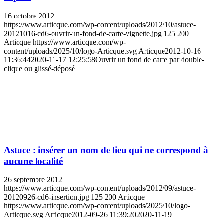
16 octobre 2012
https://www.articque.com/wp-content/uploads/2012/10/astuce-
20121016-cd6-ouvrir-un-fond-de-carte-vignette.jpg
125
200
Articque
https://www.articque.com/wp-
content/uploads/2025/10/logo-Articque.svg
Articque
2012-10-16
11:36:44
2020-11-17 12:25:58
Ouvrir un fond de carte par double-
clique ou glissé-déposé
Astuce : insérer un nom de lieu qui ne correspond à
aucune localité
26 septembre 2012
https://www.articque.com/wp-content/uploads/2012/09/astuce-
20120926-cd6-insertion.jpg
125
200
Articque
https://www.articque.com/wp-content/uploads/2025/10/logo-
Articque.svg
Articque
2012-09-26 11:39:20
2020-11-19