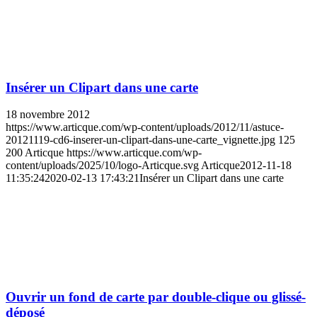
Insérer un Clipart dans une carte
18 novembre 2012
https://www.articque.com/wp-content/uploads/2012/11/astuce-
20121119-cd6-inserer-un-clipart-dans-une-carte_vignette.jpg
125
200
Articque
https://www.articque.com/wp-
content/uploads/2025/10/logo-Articque.svg
Articque
2012-11-18
11:35:24
2020-02-13 17:43:21
Insérer un Clipart dans une carte
Ouvrir un fond de carte par double-clique ou glissé-
déposé