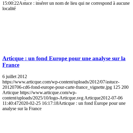
15:00:22
Astuce : insérer un nom de lieu qui ne correspond à aucune
localité
Articque : un fond Europe pour une analyse sur la
France
6 juillet 2012
https://www.articque.com/wp-content/uploads/2012/07/astuce-
20120706-cd6-fond-europe-pour-carte-france_vignette.jpg
125
200
Articque
https://www.articque.com/wp-
content/uploads/2025/10/logo-Articque.svg
Articque
2012-07-06
11:40:47
2020-02-25 16:17:18
Articque : un fond Europe pour une
analyse sur la France