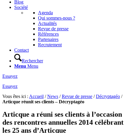
Blog
Société
Agenda
Qui sommes-nous ?
Actualités
Revue de presse
Références
Partenaires
Recrutement
Contact
Rechercher
Menu
Menu
Essayez
Essayez
Vous êtes ici :
Accueil
/
News
/
Revue de presse
/
Décryptagéo
/
Articque réunit ses clients – Décryptagéo
Articque a réuni ses clients à l’occasion
des rencontres annuelles 2014 célébrant
les 25 ans d’Articque