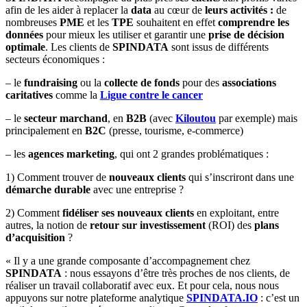
afin de les aider à replacer la
data
au cœur de
leurs activités :
de
nombreuses
PME
et les
TPE
souhaitent en effet
comprendre les
données
pour mieux les utiliser et garantir une
prise de décision
optimale
. Les clients de
SPINDATA
sont issus de différents
secteurs économiques :
– le
fundraising
ou la
collecte de fonds
pour des
associations
caritatives
comme la
Ligue contre le cancer
– le
secteur marchand
, en
B2B
(avec
Kiloutou
par exemple) mais
principalement en
B2C
(presse, tourisme, e-commerce)
– les
agences marketing
, qui ont 2 grandes problématiques :
1) Comment trouver de
nouveaux clients
qui s’inscriront dans une
démarche durable
avec une entreprise ?
2) Comment
fidéliser ses nouveaux clients
en exploitant, entre
autres, la notion de
retour sur investissement
(ROI) des
plans
d’acquisition
?
« Il y a une grande composante d’accompagnement chez
SPINDATA
: nous essayons d’être très proches de nos clients, de
réaliser un travail collaboratif avec eux. Et pour cela, nous nous
appuyons sur notre plateforme analytique
SPINDATA.IO
: c’est un