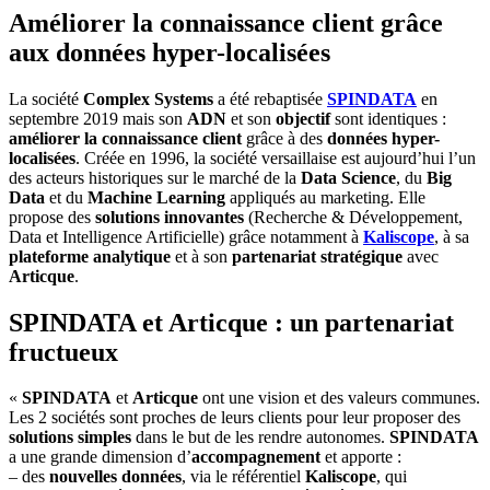
Améliorer la connaissance client grâce
aux données hyper-localisées
La société
Complex Systems
a été rebaptisée
SPINDATA
en
septembre 2019 mais son
ADN
et son
objectif
sont identiques :
améliorer la connaissance client
grâce à des
données hyper-
localisées
. Créée en 1996, la société versaillaise est aujourd’hui l’un
des acteurs historiques sur le marché de la
Data Science
, du
Big
Data
et du
Machine Learning
appliqués au marketing. Elle
propose des
solutions innovantes
(Recherche & Développement,
Data et Intelligence Artificielle) grâce notamment à
Kaliscope
, à sa
plateforme analytique
et à son
partenariat stratégique
avec
Articque
.
SPINDATA et Articque : un partenariat
fructueux
«
SPINDATA
et
Articque
ont une vision et des valeurs communes.
Les 2 sociétés sont proches de leurs clients pour leur proposer des
solutions simples
dans le but de les rendre autonomes.
SPINDATA
a une grande dimension d’
accompagnement
et apporte :
– des
nouvelles données
, via le référentiel
Kaliscope
, qui