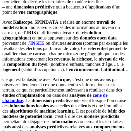
permettent de décrire les territoires de manière très fine.
– une
dimension prédictive
qui a beaucoup d’applications d’un
point de
vue cartographique
.
Avec
Kaliscope
,
SPINDATA
a réalisé un énorme
travail de
modélisation
: nous avons croisé des informations au niveau du
carreau, de l’
IRIS
(à différents niveaux de
résolution
géographique
) en nous appuyant sur des
données open data
provenant de l’
INSEE
ou d’autres
sources
(comme par exemple les
résultats des élections par bureau de vote). Ce
référentiel
permet de
qualifier chaque carreau, chaque micro-zone géographique par des
informations concernant les
revenus
, la
richesse
, le
niveau de vie
,
la
composition du foyer
(nombre d’enfants, tranches d’âge…), le
logement
(statut d’occupation…), l’
environnement
, l’
attitudinal
…
Ce qui est fantastique avec
Articque
, c’est que nous avons pu
observer littéralement ce que donnaient ses informations sur le
terrain, ce qui est particulièrement intéressant à réutiliser dans des
études d’implantation
ou dans des
analyses de
zone de
chalandise
. La
dimension prédictive
intervient lorsque l’on croise
des
informations locales
avec celles des
clients
et que l’on utilise
des
algorithmes
de
machine learning
. Il est possible de
bâtir des
modèles de potentiel local
, c’est-à-dire des
modèles prédictifs
permettant de dégager des
informations
concernant les territoires
mais aussi des
analyses prédictives
relatives aux
comportements