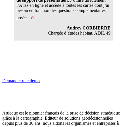
de support de présentation.
J’utilise directement
l’Atlas en ligne et accède à toutes les cartes dont j’ai
besoin en fonction des questions complémentaires
»
posées.
Audrey CORBIERRE
Chargée d’études habitat, ADIL 49
Vous aussi, vous voulez réaliser un
observatoire du logement et de l’habitat ?
Demandez une démo personnalisée à nos experts !
Demander une démo
Articque est le pionnier français de la prise de décision stratégique
grâce à la cartographie. Editeur de solutions géodécisionnelles
depuis plus de 30 ans, nous aidons les organismes et entreprises à