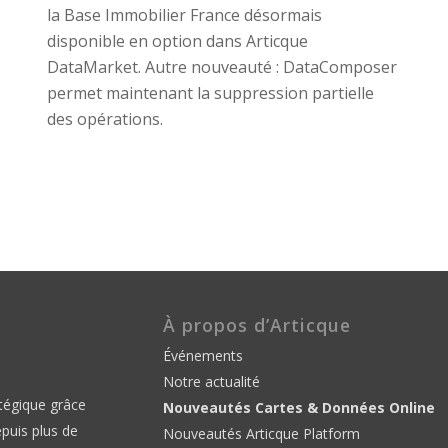
la Base Immobilier France désormais
disponible en option dans Articque
DataMarket. Autre nouveauté : DataComposer
permet maintenant la suppression partielle
des opérations.
À propos d’Articque
Événements
Notre actualité
atégique grâce
Nouveautés Cartes & Données Online
epuis plus de
Nouveautés Articque Platform