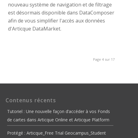
nouveau système de navigation et de filtrage
est désormais disponible dans DataComposer
afin de vous simplifier l'accès aux données
d'Articque DataMarket.
Page 4 sur 17
Contenus récents
Tutoriel : Une nouvelle façon d’accéder à vos Fonds
de cartes dans Articque Online et Articque Platform
Protégé : Articque_Free Trial Geocampus_Student