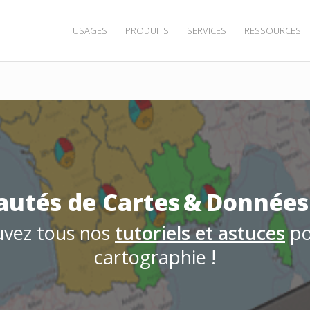
USAGES
PRODUITS
SERVICES
RESSOURCES
utés de Cartes & Données
ouvez tous nos
tutoriels et astuces
po
cartographie !