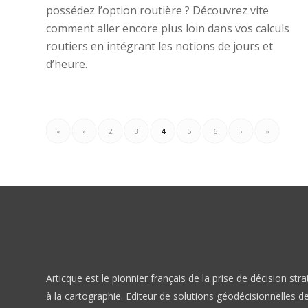
possédez l’option routière ? Découvrez vite
comment aller encore plus loin dans vos calculs
routiers en intégrant les notions de jours et
d’heure.
«
‹
2
3
4
5
6
›
»
Articque est le pionnier français de la prise de décision str
à la cartographie. Editeur de solutions géodécisionnelles d