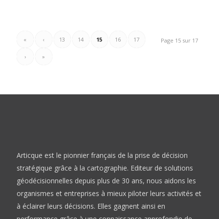
«
‹
13
14
15
16
17
Page 15 sur 17
›
»
Articque est le pionnier français de la prise de décision
stratégique grâce à la cartographie. Editeur de solutions
géodécisionnelles depuis plus de 30 ans, nous aidons les
organismes et entreprises à mieux piloter leurs activités et
à éclairer leurs décisions. Elles gagnent ainsi en
performance grâce à une connaissance approfondie de